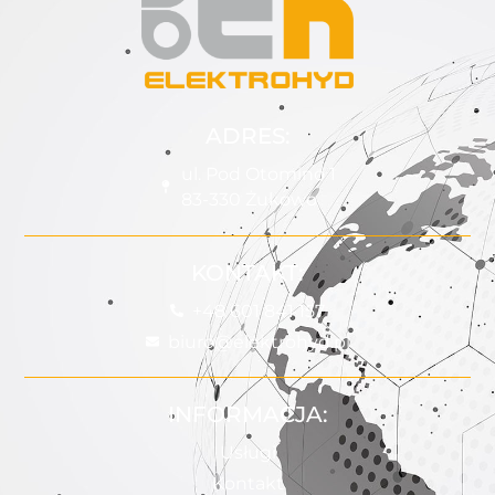
ADRES:
ul. Pod Otomino 1
83-330 Żukowo
KONTAKT:
+48 601 841 157
biuro@elektrohyd.pl
INFORMACJA:
Usługi
Kontakt