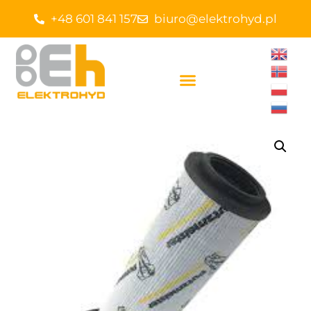
+48 601 841 157
biuro@elektrohyd.pl