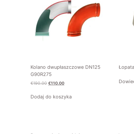
Kolano dwupłaszczowe DN125
Łopata
G90R275
Dowied
€
190.00
€
110.00
Dodaj do koszyka