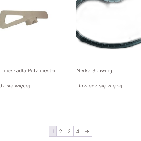
 mieszadła Putzmiester
Nerka Schwing
z się więcej
Dowiedz się więcej
1
2
3
4
→