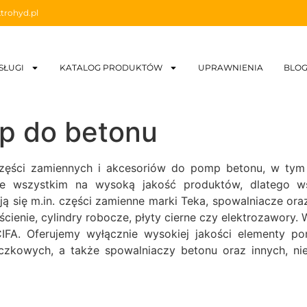
trohyd.pl
SŁUGI
KATALOG PRODUKTÓW
UPRAWNIENIA
BLO
p do betonu
części zamiennych i akcesoriów do pomp betonu, w tym m
de wszystkim na wysoką jakość produktów, dlatego w
ją się m.in. części zamienne marki Teka, spowalniacze or
ierścienie, cylindry robocze, płyty cierne czy elektrozawor
FA. Oferujemy wyłącznie wysokiej jakości elementy p
czkowych, a także spowalniaczy betonu oraz innych, n