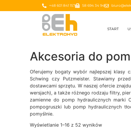
+48 601 841 157
58 694 34 94
biuro@elek
START
U
Akcesoria do pom
Oferujemy bogaty wybór najlepszej klasy 
Schwing czy Putzmeister. Stawiamy prze
dostawcami sprzętu. W naszej ofercie znajdu
wersjach), a także różnego rodzaju filtry, p
zamienne do pomp hydraulicznych marki CI
pompogruszki lub pomp hydraulicznych tło
pomyślnie.
Wyświetlanie 1–16 z 52 wyników