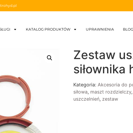
trohyd.pl
SŁUGI
KATALOG PRODUKTÓW
UPRAWNIENIA
BLO
Zestaw us
siłownika 
Kategoria:
Akcesoria do 
siłowa
,
maszt rozdzielczy
uszczelnień
,
zestaw