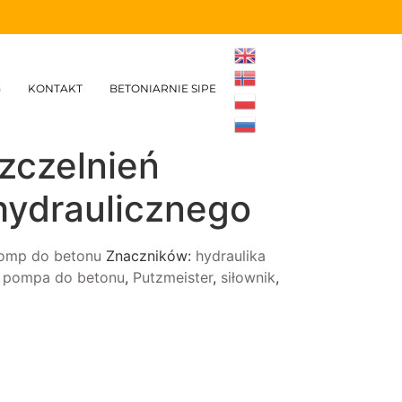
G
KONTAKT
BETONIARNIE SIPE
zczelnień
hydraulicznego
pomp do betonu
Znaczników:
hydraulika
,
pompa do betonu
,
Putzmeister
,
siłownik
,