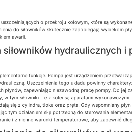
i uszczelniających o przekroju kołowym, które są wykonane
elnienia do siłowników skutecznie zapobiegają wyciekom p
kiem awarii.
 siłowników hydraulicznych i
omplementarne funkcje. Pompa jest urządzeniem przetwarzaj
ydrauliczną. Uszczelnienia tego układu powinny charakter
ch płynów, zapewniając niezawodną pracę pompy. Do jej z
, w tym siłowniki. Te z kolei są aparatami wykonawczymi, 
dają się z cylindra, tłoka oraz pręta. Gdy wspomniany pł
ując tym działaniem siłę potrzebną do sterowania elementa
ranie i zmienne warunki temperaturowe, aby zapewnić dłu