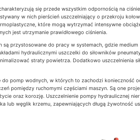
charakteryzują się przede wszystkim odpornością na ciśnie
tywany w nich pierścień uszczelniający o przekroju koło
 termoplastyczne, które mogą wytrzymać intensywne obcią
nych jest utrzymanie prawidłowego ciśnienia.
h są przystosowane do pracy w systemach, gdzie medium 
 układami hydraulicznymi uszczelki do siłowników pneumat
zminimalizować straty powietrza. Dodatkowo uszczelnieni
 do pomp wodnych, w których to zachodzi konieczność od
łączeń pomiędzy ruchomymi częściami maszyn. Są one pro
ycie oraz korozję. Uszczelnienie pompy hydraulicznej nie
mika lub węglik krzemu, zapewniających długą żywotność u