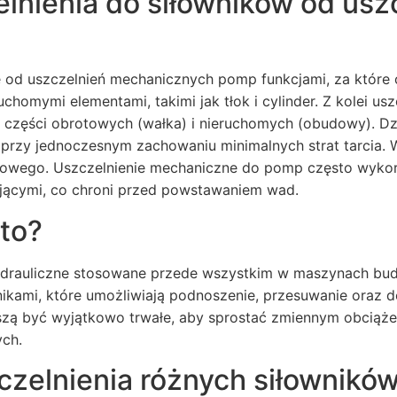
elnienia do siłowników od us
ię od uszczelnień mechanicznych pomp funkcjami, za które
chomymi elementami, takimi jak tłok i cylinder. Z kolei u
 części obrotowych (wałka) i nieruchomych (obudowy). Dz
przy jednoczesnym zachowaniu minimalnych strat tarcia. W
towego. Uszczelnienie mechaniczne do pomp często wykor
jącymi, co chroni przed powstawaniem wad.
 to?
i hydrauliczne stosowane przede wszystkim w maszynach bu
nikami, które umożliwiają podnoszenie, przesuwanie oraz d
uszą być wyjątkowo trwałe, aby sprostać zmiennym obcią
ych.
czelnienia różnych siłownikó