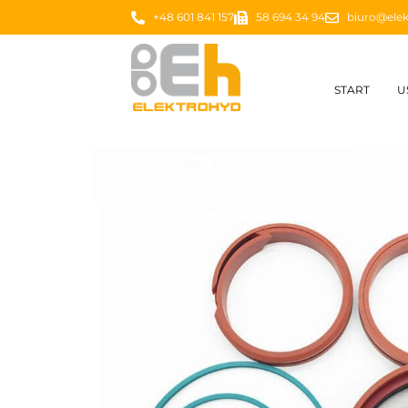
+48 601 841 157
58 694 34 94
biuro@elek
START
U