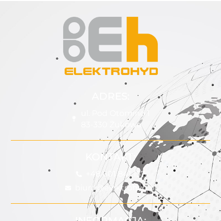
ADRES:
ul. Pod Otomino 1
83-330 Żukowo
KONTAKT:
+48 601 841 157
biuro@elektrohyd.pl
INFORMACJA: