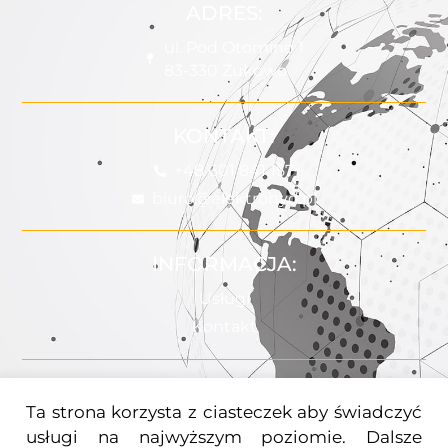
ADRES:
ul. Pod Otomino 1
83-330 Żukowo
KONTAKT:
+48 601 841 157
biuro@elektrohyd.pl
INFORMACJA:
Usługi
Kontakt
POMOC:
Ta strona korzysta z ciasteczek aby świadczyć
Uprawnienia
usługi na najwyższym poziomie. Dalsze