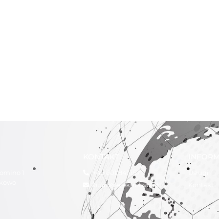
KONTAKT:
INFORM
tomino 1
+48 601 841 157
Usługi
ukowo
biuro@elektrohyd.pl
Kontakt