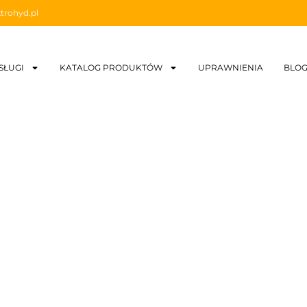
trohyd.pl
SŁUGI
KATALOG PRODUKTÓW
UPRAWNIENIA
BLO