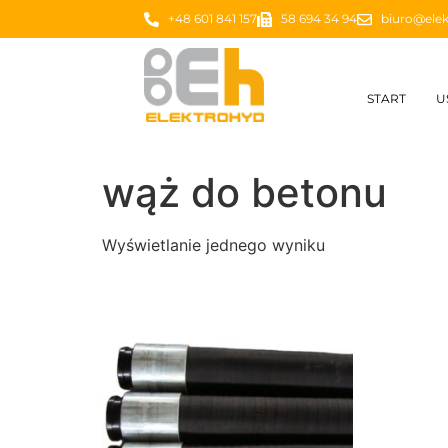
+48 601 841 157
58 694 34 94
biuro@elek
START
U
wąż do betonu
Wyświetlanie jednego wyniku