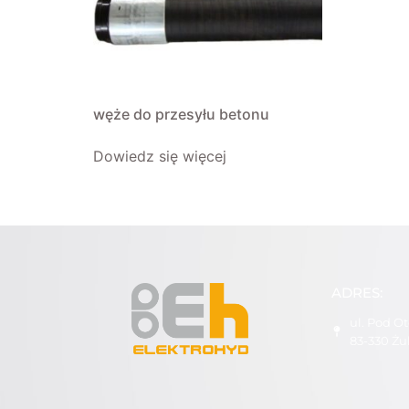
węże do przesyłu betonu
Dowiedz się więcej
ADRES:
ul. Pod O
83-330 Ż