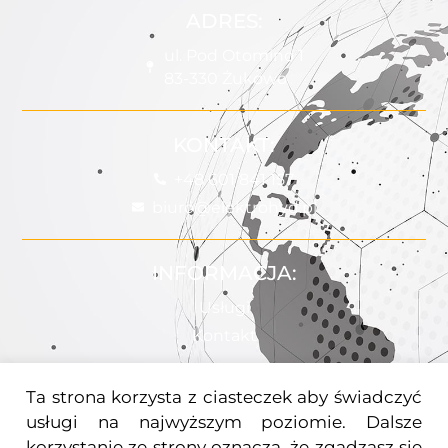
ADRES:
ul. Pod Otomino 1
83-330 Żukowo
KONTAKT:
+48 601 841 157
biuro@elektrohyd.pl
INFORMACJA:
Usługi
Kontakt
Ta strona korzysta z ciasteczek aby świadczyć
POMOC:
usługi na najwyższym poziomie. Dalsze
Uprawnienia
korzystanie ze strony oznacza, że zgadzasz się