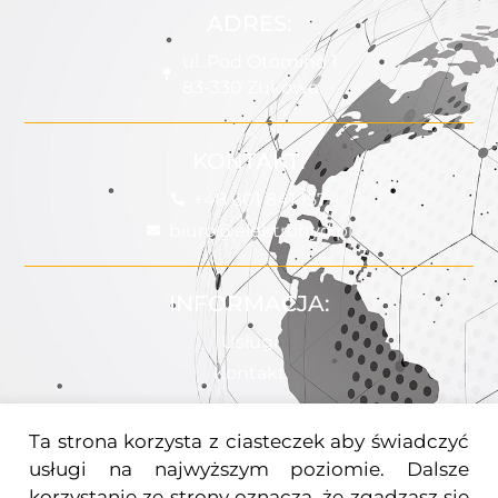
ADRES:
ul. Pod Otomino 1
83-330 Żukowo
KONTAKT:
+48 601 841 157
biuro@elektrohyd.pl
INFORMACJA:
Usługi
Kontakt
Ta strona korzysta z ciasteczek aby świadczyć
POMOC:
usługi na najwyższym poziomie. Dalsze
Uprawnienia
korzystanie ze strony oznacza, że zgadzasz się