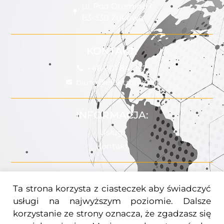
ul. Pod Otomino 1
83-330 Żukowo
KONTAKT:
+48 601 841 157
biuro@elektrohyd.pl
INFORMACJA:
Usługi
Kontakt
POMOC:
Ta strona korzysta z ciasteczek aby świadczyć
Uprawnienia
usługi na najwyższym poziomie. Dalsze
Polityka Prywatności
korzystanie ze strony oznacza, że zgadzasz się