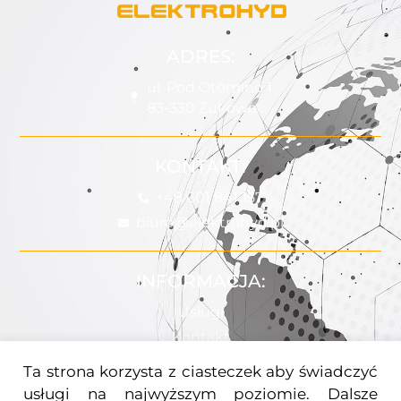
ADRES:
ul. Pod Otomino 1
83-330 Żukowo
KONTAKT:
+48 601 841 157
biuro@elektrohyd.pl
INFORMACJA:
Usługi
Kontakt
Ta strona korzysta z ciasteczek aby świadczyć
POMOC:
usługi na najwyższym poziomie. Dalsze