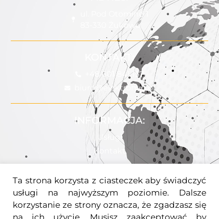
ul. Pod Otomino 1
83-330 Żukowo
KONTAKT:
+48 601 841 157
biuro@elektrohyd.pl
INFORMACJA:
Usługi
Kontakt
Ta strona korzysta z ciasteczek aby świadczyć
POMOC:
usługi na najwyższym poziomie. Dalsze
Uprawnienia
korzystanie ze strony oznacza, że zgadzasz się
Polityka Prywatności
na ich użycie. Musisz zaakceptować by