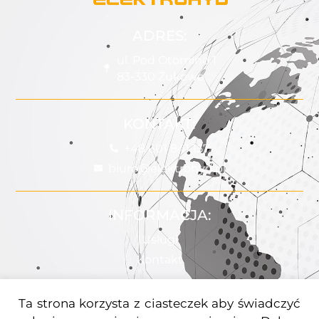
ADRES:
ul. Pod Otomino 1
83-330 Żukowo
KONTAKT:
+48 601 841 157
biuro@elektrohyd.pl
INFORMACJA:
Usługi
Kontakt
Ta strona korzysta z ciasteczek aby świadczyć
POMOC: