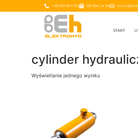
+48 601 841 157
58 694 34 94
biuro@elek
START
U
cylinder hydrauli
Wyświetlanie jednego wyniku