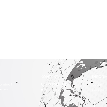
KONTAKT:
INFORM
tomino 1
+48 601 841 157
Usługi
ukowo
biuro@elektrohyd.pl
Kontakt