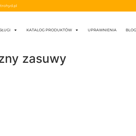
trohyd.pl
SŁUGI
KATALOG PRODUKTÓW
UPRAWNIENIA
BLO
czny zasuwy