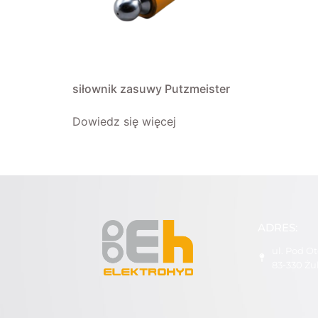
siłownik zasuwy Putzmeister
Dowiedz się więcej
ADRES:
ul. Pod O
83-330 Ż