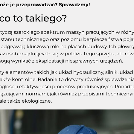
o może je przeprowadzać? Sprawdźmy!
co to takiego?
dotyczą szerokiego spektrum maszyn pracujących w różn
stanu technicznego oraz poziomu bezpieczeństwa pojaz
 odgrywają kluczową rolę na placach budowy. Ich główn
z osób znajdujących się w pobliżu tego sprzętu, ale ró
mogą wynikać z eksploatacji niesprawnych urządzeń.
 elementów takich jak układ hydrauliczny, silnik, układ
także kontrolne. Badanie to dotyczy również sprawdzeni
ągłości i efektywności procesów produkcyjnych. Ponadto
iązującymi normami, jak również przepisami techniczn
ale także ekologiczne.