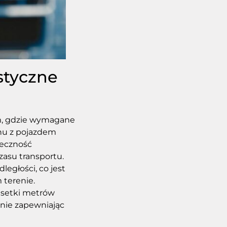
styczne
am, gdzie wymagane
onu z pojazdem
ieczność
zasu transportu.
egłości, co jest
terenie.
 setki metrów
śnie zapewniając