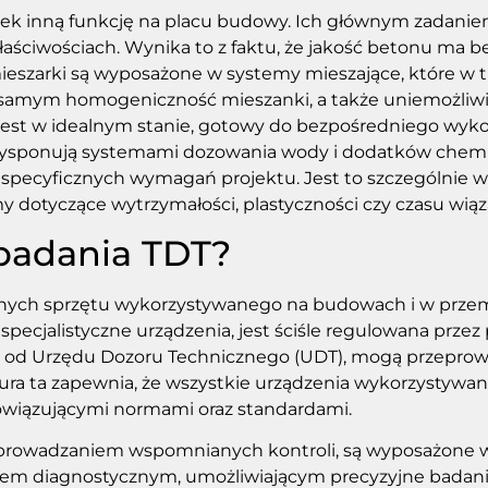
wiek inną funkcję na placu budowy. Ich głównym zadani
aściwościach. Wynika to z faktu, że jakość betonu ma 
mieszarki są wyposażone w systemy mieszające, które w t
 samym homogeniczność mieszanki, a także uniemożliwiaj
est w idealnym stanie, gotowy do bezpośredniego wyko
sponują systemami dozowania wody i dodatków chemi
 specyficznych wymagań projektu. Jest to szczególnie
 dotyczące wytrzymałości, plastyczności czy czasu wiąz
badania TDT?
ych sprzętu wykorzystywanego na budowach i w przemy
 specjalistyczne urządzenia, jest ściśle regulowana przez 
nia od Urzędu Dozoru Technicznego (UDT), mogą przepro
ura ta zapewnia, że wszystkie urządzenia wykorzystywa
owiązującymi normami oraz standardami.
zeprowadzaniem wspomnianych kontroli, są wyposażone
tem diagnostycznym, umożliwiającym precyzyjne badan