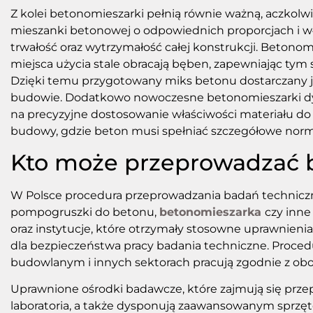
Z kolei betonomieszarki pełnią równie ważną, aczkol
mieszanki betonowej o odpowiednich proporcjach i wł
trwałość oraz wytrzymałość całej konstrukcji. Betono
miejsca użycia stale obracają bęben, zapewniając tym
Dzięki temu przygotowany miks betonu dostarczany j
budowie. Dodatkowo nowoczesne betonomieszarki dy
na precyzyjne dostosowanie właściwości materiału do
budowy, gdzie beton musi spełniać szczegółowe normy
Kto może przeprowadzać 
W Polsce procedura przeprowadzania badań techniczn
pompogruszki do betonu,
betonomieszarka
czy inne
oraz instytucje, które otrzymały stosowne uprawnie
dla bezpieczeństwa pracy badania techniczne. Proced
budowlanym i innych sektorach pracują zgodnie z ob
Uprawnione ośrodki badawcze, które zajmują się pr
laboratoria, a także dysponują zaawansowanym sprzę