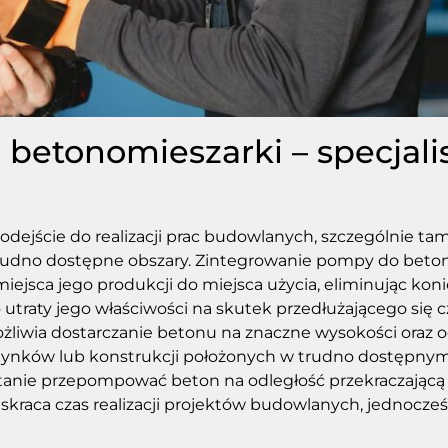
betonomieszarki – specjali
ejście do realizacji prac budowlanych, szczególnie t
 trudno dostępne obszary. Zintegrowanie pompy do bet
iejsca jego produkcji do miejsca użycia, eliminując kon
 utraty jego właściwości na skutek przedłużającego się c
ia dostarczanie betonu na znaczne wysokości oraz odl
nków lub konstrukcji położonych w trudno dostępnym 
anie przepompować beton na odległość przekraczającą
skraca czas realizacji projektów budowlanych, jednocze