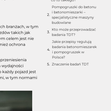
Pompogruszki do betonu
i betonomieszarki –
specjalistyczne maszyny
budowlane
ych branżach, w tym
Kto może przeprowadzać
dów takich jak
badania TDT?
ym celem jest nie
Jakie przepisy regulują
wnież ochrona
badania betonomieszarek
i pompogruszek w
Polsce?
 przeniesienia
Znaczenie badań TDT
a wydajności
 każdy pojazd jest
ymi, w tym normami