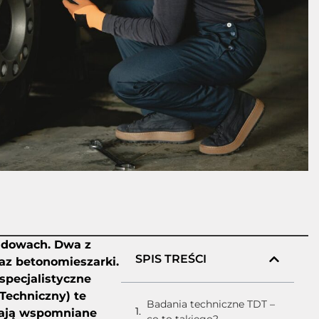
udowach. Dwa z
SPIS TREŚCI
az betonomieszarki.
specjalistyczne
Techniczny) te
Badania techniczne TDT –
zają wspomniane
co to takiego?