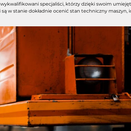
ykwalifikowani specjaliści, którzy dzięki swoim umieję
 są w stanie dokładnie ocenić stan techniczny maszyn, 