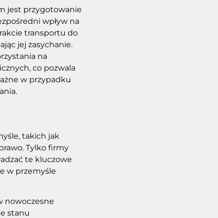
em jest przygotowanie
bezpośredni wpływ na
rakcie transportu do
ąc jej zasychanie.
rzystania na
cznych, co pozwala
 ważne w przypadku
ania.
śle, takich jak
prawo. Tylko firmy
wadzać te kluczowe
ne w przemyśle
 w nowoczesne
ie stanu