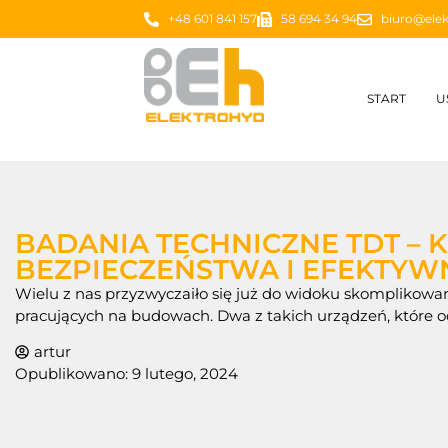
+48 601 841 157
58 694 34 94
biuro@elek
START
U
BADANIA TECHNICZNE TDT – 
BEZPIECZEŃSTWA I EFEKTYW
Wielu z nas przyzwyczaiło się już do widoku skompliko
pracujących na budowach. Dwa z takich urządzeń, które od
artur
Opublikowano:
9 lutego, 2024