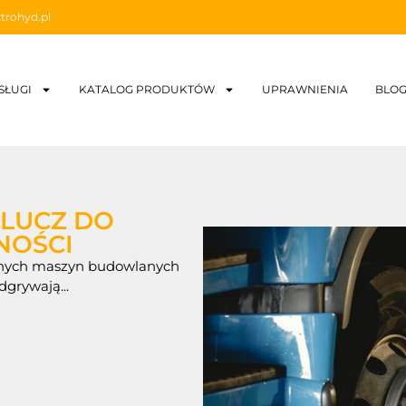
trohyd.pl
SŁUGI
KATALOG PRODUKTÓW
UPRAWNIENIA
BLO
KLUCZ DO
NOŚCI
wanych maszyn budowlanych
grywają...